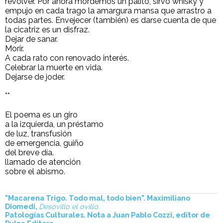
revólver. Por ahora mordemos un palito, sirvo whisky y
empujo en cada trago la amargura mansa que arrastro a
todas partes. Envejecer (también) es darse cuenta de que
la cicatriz es un disfraz.
Dejar de sanar.
Morir.
A cada rato con renovado interés.
Celebrar la muerte en vida.
Dejarse de joder.
**
El poema es un giro
a la izquierda, un préstamo
de luz, transfusión
de emergencia, guiño
del breve día.
llamado de atención
sobre el abismo.
"Macarena Trigo. Todo mal, todo bien". Maximiliano
Diomedi,
Desovillo el ovillo.
Patologías Culturales. Nota a Juan Pablo Cozzi, editor de